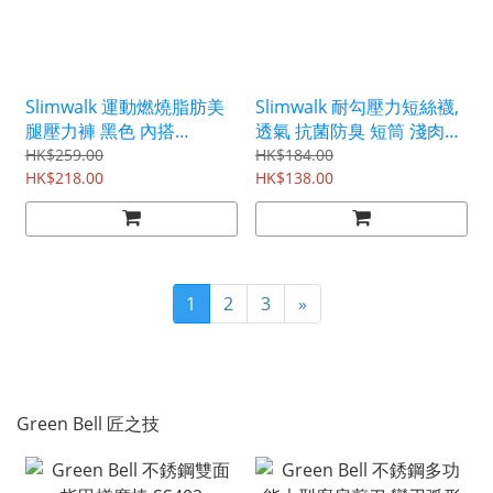
Slimwalk 運動燃燒脂肪美
Slimwalk 耐勾壓力短絲襪,
腿壓力褲 黑色 內搭
透氣 抗菌防臭 短筒 淺肉色
PH750/PH751
PH803/PH804
HK$259.00
HK$184.00
HK$218.00
HK$138.00
1
2
3
»
Green Bell 匠之技