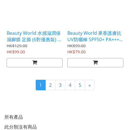
Beauty World 水感滋潤保
Beauty World 果香護膚抗
濕腳膜 足膜 (6對優惠裝) 摩
UV防曬棒 SPF50+ PA++++
洛哥阿甘油 澳州堅果油
(綜合洋梨香味) 15g
HK$129.00
HK$99.00
BSF251S6
HK$99.00
CUV1802
HK$79.00
1
2
3
4
5
»
所有產品
此分類沒有商品