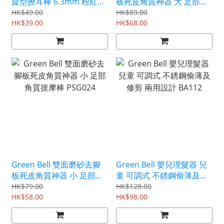
旋型撩耳棒 6.3mm 粉紅色
板死皮角質神器 大 足部角
G2190
質搓摩棒 PSG025
HK$49.00
HK$89.00
HK$39.00
HK$68.00
Green Bell 雙面磨砂去腳
Green Bell 嬰兒理髮器 兒
板死皮角質神器 小 足部角
童 可調式 不銹鋼偷薄及修
質搓摩棒 PSG024
剪 兩用設計 BA112
HK$79.00
HK$128.00
HK$58.00
HK$98.00