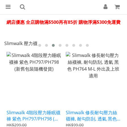
網店優惠 全店購物滿$500再有85折 購物淨滿$300免運費
Slimwalk 壓力襪
Slimwalk 4階段壓力睡眠襪
Slimwalk 修長耐勾壓力絲
褲 紫色 PH797/PH798 (新
襪褲, 耐勾防刮, 透氣 黑色
舊包裝隨機發貨)
PH764 M-L 外出及上班適
HK$299.00
HK$99.00