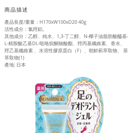
商品描述
產品長度/重量：H170xW100xD20 40g
活性成分：氯羥鋁。
其他成分：乙醇、純水、1,3-丁二醇、N-椰子油脂肪酸醯基-
L-精胺酸乙基DL-吡咯烷酮羧酸酯、羥丙基纖維素、香水、
羥乙基纖維素 、水溶性膠原蛋白（F）、朝鮮薊萃取物、 茶
萃取物(1)
產地: 日本