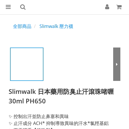
全部商品
Slimwalk 壓力襪
Slimwalk 日本藥用防臭止汗滾珠啫喱
30ml PH650
✨ 控制出汗並防止鼻塞和異味
✨ 止汗成分 ACH* 抑制導致異味的汗水*氯羥基鋁