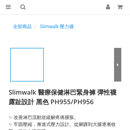
全部商品
Slimwalk 壓力襪
Slimwalk 醫療保健淋巴緊身褲 彈性襪
露趾設計 黑色 PH955/PH956
✨ 改善淋巴流動並緩解疼痛腫脹。
✨ 牢固壓縮，漸進式壓力設計。從腳踝到大腿逐漸收