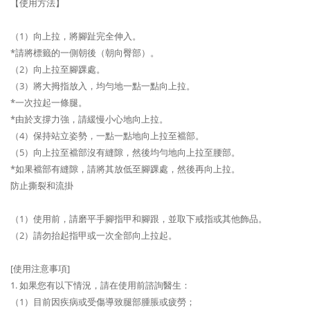
【使用方法】
（1）向上拉，將腳趾完全伸入。
*請將標籤的一側朝後（朝向臀部）。
（2）向上拉至腳踝處。
（3）將大拇指放入，均勻地一點一點向上拉。
*一次拉起一條腿。
*由於支撐力強，請緩慢小心地向上拉。
（4）保持站立姿勢，一點一點地向上拉至襠部。
（5）向上拉至襠部沒有縫隙，然後均勻地向上拉至腰部。
*如果襠部有縫隙，請將其放低至腳踝處，然後再向上拉。
防止撕裂和流掛
（1）使用前，請磨平手腳指甲和腳跟，並取下戒指或其他飾品。
（2）請勿抬起指甲或一次全部向上拉起。
[使用注意事項]
1. 如果您有以下情況，請在使用前諮詢醫生：
（1）目前因疾病或受傷導致腿部腫脹或疲勞；