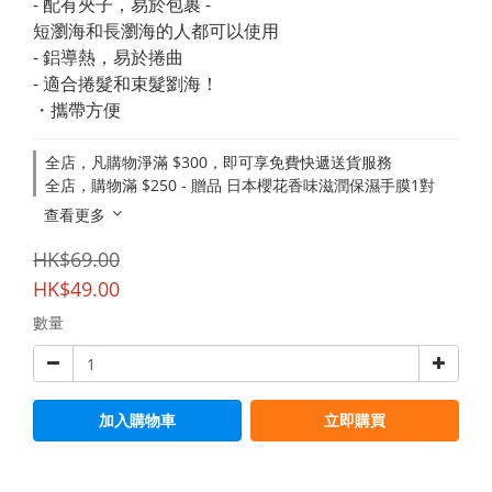
- 配有夾子，易於包裹 -
短瀏海和長瀏海的人都可以使用
- 鋁導熱，易於捲曲
- 適合捲髮和束髮劉海！
・攜帶方便
全店，凡購物淨滿 $300，即可享免費快遞送貨服務
全店，購物滿 $250 - 贈品 日本櫻花香味滋潤保濕手膜1對
查看更多
HK$69.00
HK$49.00
數量
加入購物車
立即購買