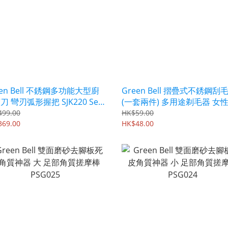
een Bell 不銹鋼多功能大型廚
Green Bell 摺疊式不銹鋼刮
刀 彎刃弧形握把 SJK220 Seki
(一套兩件) 多用途剃毛器 女
e
用 QQ602
499.00
HK$59.00
369.00
HK$48.00