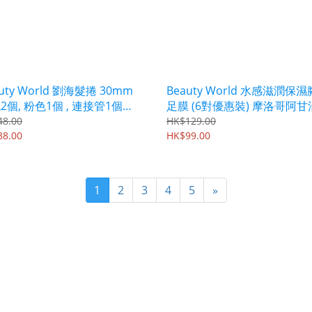
uty World 劉海髮捲 30mm
Beauty World 水感滋潤保
2個, 粉色1個 , 連接管1個
足膜 (6對優惠裝) 摩洛哥阿甘
-01
州堅果油 BSF251S6
48.00
HK$129.00
38.00
HK$99.00
1
2
3
4
5
»