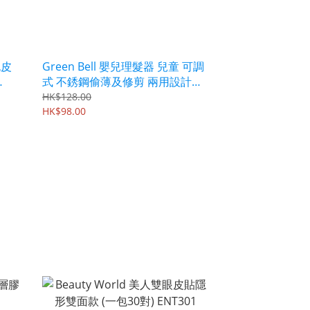
死皮
Green Bell 嬰兒理髮器 兒童 可調
式 不銹鋼偷薄及修剪 兩用設計
BA112
HK$128.00
HK$98.00