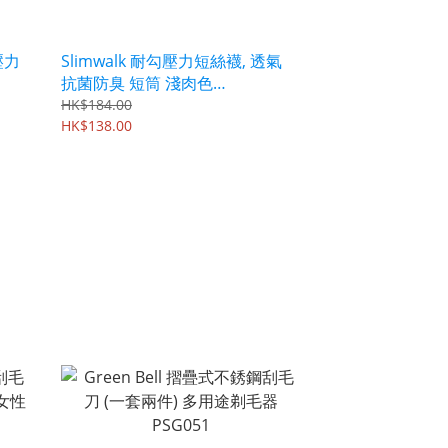
壓力
Slimwalk 耐勾壓力短絲襪, 透氣
抗菌防臭 短筒 淺肉色
PH803/PH804
HK$184.00
HK$138.00