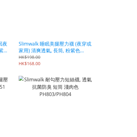
睡眠夜
Slimwalk 睡眠美腿壓力襪 (夜穿或
紫色
家用) 清爽透氣, 長筒, 粉紫色
PH801/PH802
HK$198.00
HK$168.00