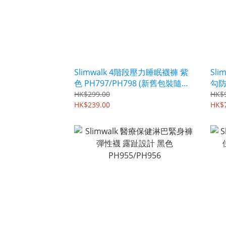
Slimwalk 4階段壓力睡眠襪褲 紫
Sl
色 PH797/PH798 (新舊包裝隨機
勾防
發貨)
出
HK$299.00
HK$
HK$239.00
HK$