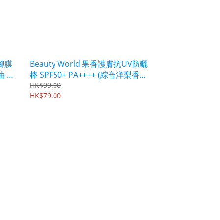
濕腳膜
Beauty World 果香護膚抗UV防曬
油 澳
棒 SPF50+ PA++++ (綜合洋梨香
味) 15g CUV1802
HK$99.00
HK$79.00