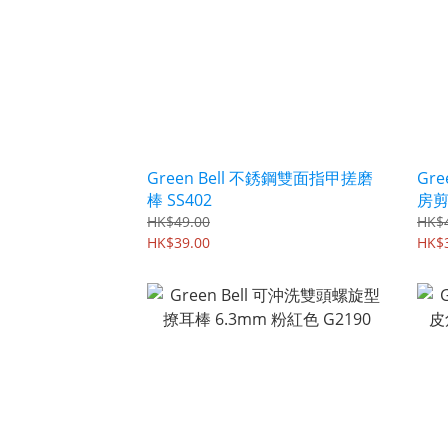
Green Bell 不銹鋼雙面指甲搓磨
Gr
棒 SS402
房剪
Edg
HK$49.00
HK$
HK$39.00
HK$