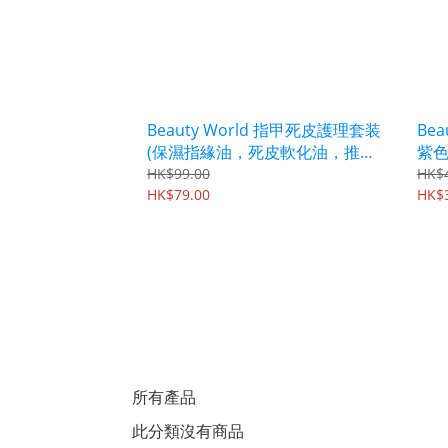
Beauty World 指甲死皮護理套装
Bea
(保濕指緣油，死皮軟化油，推死
紫色
皮挫) AKF1200
122
HK$99.00
HK$
HK$79.00
HK$
所有產品
此分類沒有商品