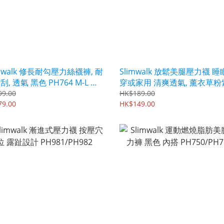
imwalk 修長耐勾壓力絲襪褲, 耐
Slimwalk 放鬆美腿壓力襪 
刮, 透氣 黑色 PH764 M-L 外
穿或家用 清爽透氣, 薰衣草粉
及上班適用
PH959/PH960
99.00
HK$189.00
79.00
HK$149.00