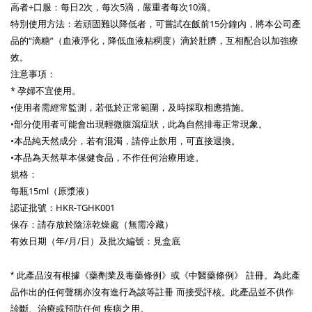
高者+口服：每日2次，每次5滴，嚴重者每次10滴。
特別使用方法：若頑固難以降低者，可嘗試在飯前15分鐘內，將本公司產
品的“滴糖”（血液淨化，降低血液粘稠度）滴於肚臍，互相配合以加強療
效。
注意事項：
* 孕婦不宜使用。
•使用者需經常監測，若低於正常範圍，及時採取相應措施。
•部分使用者可能會出現輕微腹瀉症狀，此為自然排毒正常現象。
•本品純天然成分，若有混濁，請停止飲用，可直接退換。
•本品為天然草本保健食品，不作任何治療用途。
規格：
每瓶15ml（原漿液）
認证批號：HKR-TGHK001
保存：請存放於陰涼乾燥處（無需冷藏）
有效日期（年/月/日）及批次編號：見盒底
* 此產品沒有根據《藥劑業及毒藥條例》或《中醫藥條例》 註冊。為此產
品作出的任何聲稱亦沒有進行為該等註冊 而接受評核。此產品並不供作
診斷、治療或預防任何 疾病之用。