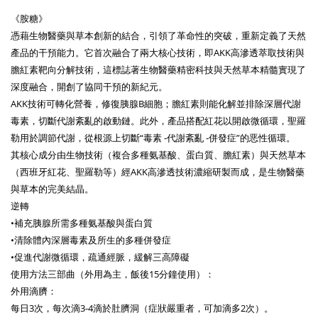
《胺糖》
憑藉生物醫藥與草本創新的結合，引領了革命性的突破，重新定義了天然
產品的干預能力。它首次融合了兩大核心技術，即AKK高滲透萃取技術與
膽紅素靶向分解技術，這標誌著生物醫藥精密科技與天然草本精髓實現了
深度融合，開創了協同干預的新紀元。
AKK技術可轉化營養，修復胰腺B細胞；膽紅素則能化解並排除深層代謝
毒素，切斷代謝紊亂的啟動鏈。此外，產品搭配紅花以開啟微循環，聖羅
勒用於調節代謝，從根源上切斷“毒素 -代謝紊亂 -併發症”的恶性循環。
其核心成分由生物技術（複合多種氨基酸、蛋白質、膽紅素）與天然草本
（西班牙紅花、聖羅勒等）經AKK高滲透技術濃縮研製而成，是生物醫藥
與草本的完美結晶。
逆轉
•補充胰腺所需多種氨基酸與蛋白質
•清除體內深層毒素及所生的多種併發症
•促進代謝微循環，疏通經脈，緩解三高障礙
使用方法三部曲（外用為主，飯後15分鐘使用）：
外用滴臍：
每日3次，每次滴3-4滴於肚臍洞（症狀嚴重者，可加滴多2次）。