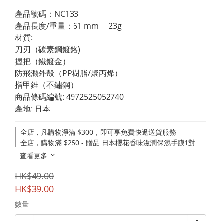
產品號碼：NC133
產品長度/重量：61 mm　 23g　
材質:
刀刃（碳素鋼鍍鉻)
握把（鐵鍍金）
防飛濺外殼（PP樹脂/聚丙烯）
指甲銼（不鏽鋼）
商品條碼編號: 4972525052740
產地: 日本
全店，凡購物淨滿 $300，即可享免費快遞送貨服務
全店，購物滿 $250 - 贈品 日本櫻花香味滋潤保濕手膜1對
查看更多
HK$49.00
HK$39.00
數量