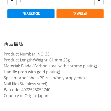
加入購物車
立即購買
商品描述
Product Number: NC133
Product Length/Weight: 61 mm 23g
Material: Blade (Carbon steel with chrome plating)
Handle (Iron with gold plating)
Splash-proof shell (PP resin/polypropylene)
Nail file (Stainless steel)
Barcode: 4972525052740
Country of Origin: Japan