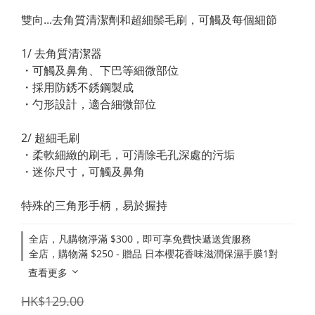
雙向...去角質清潔劑和超細鬃毛刷，可觸及每個細節
1/ 去角質清潔器
・可觸及鼻角、下巴等細微部位
・採用防銹不銹鋼製成
・勺形設計，適合細微部位
2/ 超細毛刷
・柔軟細緻的刷毛，可清除毛孔深處的污垢
・迷你尺寸，可觸及鼻角
特殊的三角形手柄，易於握持
全店，凡購物淨滿 $300，即可享免費快遞送貨服務
全店，購物滿 $250 - 贈品 日本櫻花香味滋潤保濕手膜1對
查看更多
HK$129.00