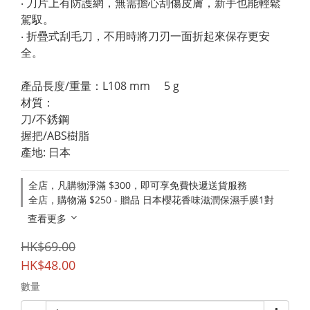
‧ 刀片上有防護網，無需擔心刮傷皮膚，新手也能輕鬆
駕馭。
‧ 折疊式刮毛刀，不用時將刀刃一面折起來保存更安
全。
產品長度/重量：L108 mm　 5 g　
材質：
刀/不銹鋼
握把/ABS樹脂
產地: 日本
全店，凡購物淨滿 $300，即可享免費快遞送貨服務
全店，購物滿 $250 - 贈品 日本櫻花香味滋潤保濕手膜1對
查看更多
HK$69.00
HK$48.00
數量