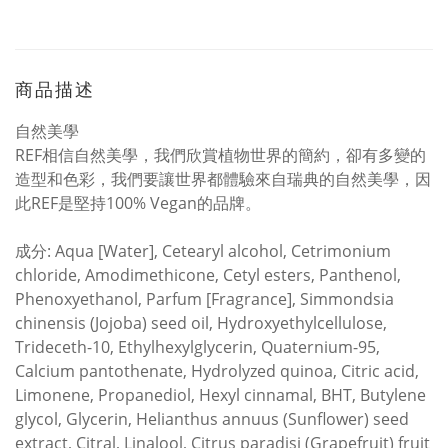
商品描述
自然美學
REF相信自然美學，我們欣賞植物世界的簡約，卻有多變的
造型和色彩，我們要讓世界都體驗來自瑞典的自然美學，因
此REF是堅持100% Vegan的品牌。
成分: Aqua [Water], Cetearyl alcohol, Cetrimonium
chloride, Amodimethicone, Cetyl esters, Panthenol,
Phenoxyethanol, Parfum [Fragrance], Simmondsia
chinensis (Jojoba) seed oil, Hydroxyethylcellulose,
Trideceth-10, Ethylhexylglycerin, Quaternium-95,
Calcium pantothenate, Hydrolyzed quinoa, Citric acid,
Limonene, Propanediol, Hexyl cinnamal, BHT, Butylene
glycol, Glycerin, Helianthus annuus (Sunflower) seed
extract, Citral, Linalool, Citrus paradisi (Grapefruit) fruit