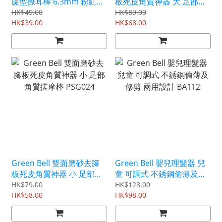
旋型撩耳棒 6.3mm 粉紅色
板死皮角質神器 大 足部角
G2190
質搓摩棒 PSG025
HK$49.00
HK$89.00
HK$39.00
HK$68.00
Green Bell 雙面磨砂去腳
Green Bell 嬰兒理髮器 兒
板死皮角質神器 小 足部角
童 可調式 不銹鋼偷薄及修
質搓摩棒 PSG024
剪 兩用設計 BA112
HK$79.00
HK$128.00
HK$58.00
HK$98.00