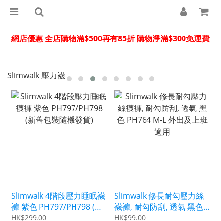
網店優惠 全店購物滿$500再有85折 購物淨滿$300免運費
Slimwalk 壓力襪
Slimwalk 4階段壓力睡眠襪
Slimwalk 修長耐勾壓力絲
褲 紫色 PH797/PH798 (新
襪褲, 耐勾防刮, 透氣 黑色
舊包裝隨機發貨)
PH764 M-L 外出及上班適
HK$299.00
HK$99.00