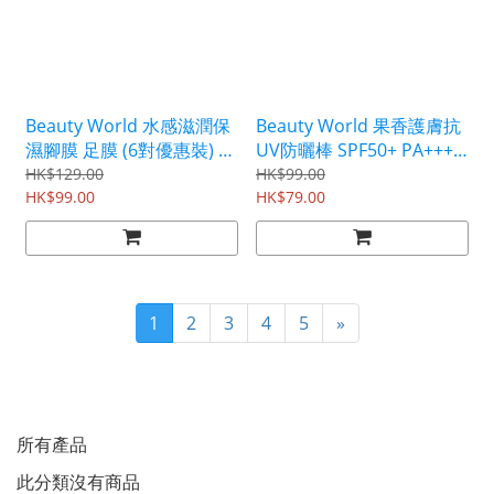
Beauty World 水感滋潤保
Beauty World 果香護膚抗
濕腳膜 足膜 (6對優惠裝) 摩
UV防曬棒 SPF50+ PA++++
洛哥阿甘油 澳州堅果油
(綜合洋梨香味) 15g
HK$129.00
HK$99.00
BSF251S6
HK$99.00
CUV1802
HK$79.00
1
2
3
4
5
»
所有產品
此分類沒有商品