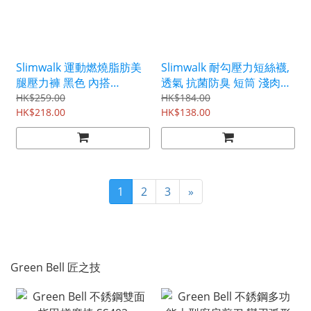
Slimwalk 運動燃燒脂肪美
Slimwalk 耐勾壓力短絲襪,
腿壓力褲 黑色 內搭
透氣 抗菌防臭 短筒 淺肉色
PH750/PH751
PH803/PH804
HK$259.00
HK$184.00
HK$218.00
HK$138.00
1
2
3
»
Green Bell 匠之技